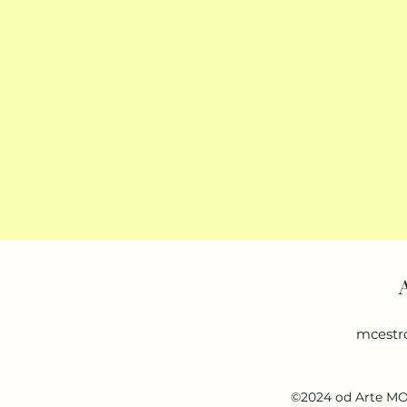
mcestr
©2024 od Arte MO