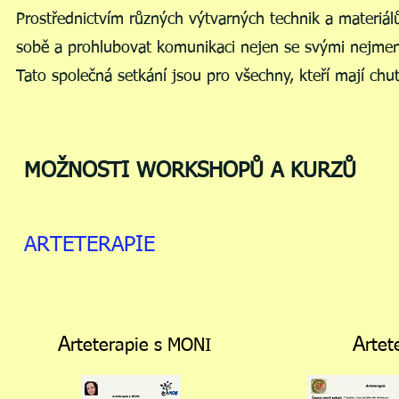
Prostřednictvím různých výtvarných technik a materi
sobě a prohlubovat komunikaci nejen se svými nejmenš
Tato společná setkání jsou pro všechny, kteří mají chuť
MOŽNOSTI WORKSHOPŮ A KURZŮ
ARTETERAPIE
A
A
rteterapie s MONI
rtet