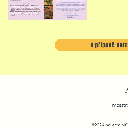
V případě dot
mcestr
©2024 od Arte MO