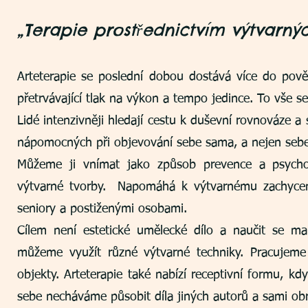
„Terapie
prostřednictvím výtvarnýc
Arteterapie se poslední dobou dostává více do pov
přetrvávající tlak na výkon a tempo jedince. To vše s
Lidé intenzivněji hleda
jí cestu k duševní rovnováze a
nápomocných při objevování sebe sama, a nejen sebe 
Můžeme ji vnímat jako způsob prevence a psychoh
výtvarné tvorby. Napomáhá k výtvarnému zachycení z
seniory a postiženými osobami.
Cílem není estetické umělecké dílo a naučit se ma
můžeme využít různé výtvarné techniky. Pracujeme
objekty. Arteterapie také nabízí receptivní formu,
sebe necháváme působit díla jiných autorů a sami ob